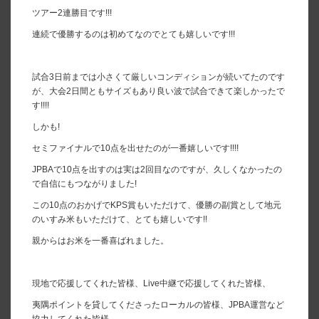
ツアー2連勝目です!!!
連続で優勝するのは初めてなのでとても嬉しいです!!!
試合3日前までは小さくて厳しいコンディションが続いてたのです
が、大会2日間ともサイズもあり良い波で試合できて楽しかったで
す!!!!
しかも!
セミファイナルで10点を出せたのが一番嬉しいです!!!!
JPBAで10点を出すのは実は2回目なのですが、久しくなかったの
で自信にもつながりました!
この10点のおかげでKPS賞もいただけて、優勝の副賞として地元
のいすみ米もいただけて、とても嬉しいです!!
親からはお米を一番喜ばれました。
現地で応援してくれた皆様、Live中継で応援してくれた皆様、
夷隅ポイントを貸してくださったローカルの皆様、JPBA運営など