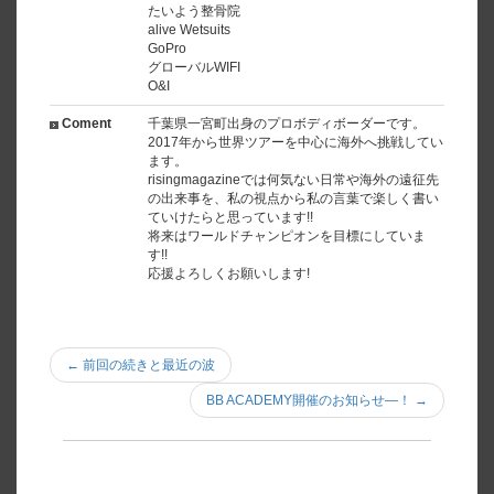
たいよう整骨院
alive Wetsuits
GoPro
グローバルWIFI
O&I
Coment
千葉県一宮町出身のプロボディボーダーです。
2017年から世界ツアーを中心に海外へ挑戦してい
ます。
risingmagazineでは何気ない日常や海外の遠征先
の出来事を、私の視点から私の言葉で楽しく書い
ていけたらと思っています!!
将来はワールドチャンピオンを目標にしていま
す!!
応援よろしくお願いします!
← 前回の続きと最近の波
BB ACADEMY開催のお知らせ―！ →