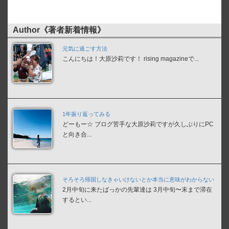
Author《著者新着情報》
元気に過ごす方法
こんにちは！大原沙莉です！ rising magazineで...
1年振り返ってみる
どーもー☆ ブログ苦手な大原沙莉ですが久しぶりにPC
と向き合...
そろそろ帰国しなきゃいけないとか本当に意味がわからない
2月中旬に来たばっかの先輩達は 3月中旬〜末まで滞在
するとい...