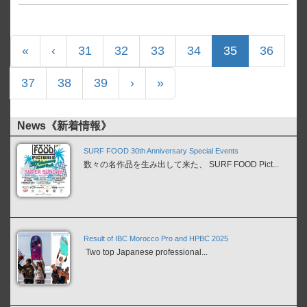
«
‹
31
32
33
34
35
36
37
38
39
›
»
News《新着情報》
SURF FOOD 30th Anniversary Special Events
数々の名作品を生み出して来た、 SURF FOOD Pict...
Result of IBC Morocco Pro and HPBC 2025
Two top Japanese professional...